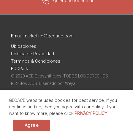
Quiero conocer más
Email:
marketing@geoace.com
Ubicaciones
Política de Privacidad
Términos & Condiciones
ECOPark
© 2020 ACE Geosynthetics. TODOS LOS DERECHOS
RESERVADOS. Diseñado por
Weya.
GEOACE website uses cookies for best service. If you
continue surfing, then you agree with our policy. If you
want to know more, please click
PRIVACY POLICY
Agree