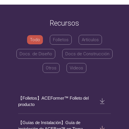
Recursos
Todo
Folletos
Artículos
Docs. de Diseño
Docs de Construcción
Otros
Videos
【Folletos】ACEFormer™ Folleto del
producto
【Guías de Instalación】Guía de
instalación de ACEBag™ en Tierra