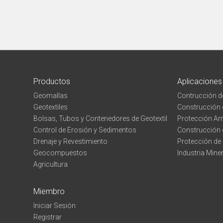
Productos
Aplicaciones
Geomallas
Contrucción d
Geotextiles
Construcción d
Bolsas, Tubos y Contenedores de Geotextil
Protección Am
Control de Erosión y Sedimentos
Construcción 
Drenaje y Revestimiento
Protección de 
Geocompuestos
Industria Mine
Agricultura
Miembro
Iniciar Sesión
Registrar