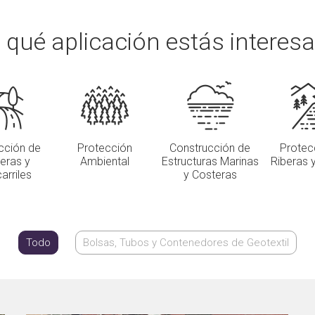
 qué aplicación estás interes
cción de
Protección
Construcción de
Protec
teras y
Ambiental
Estructuras Marinas
Riberas 
arriles
y Costeras
Todo
Bolsas, Tubos y Contenedores de Geotextil