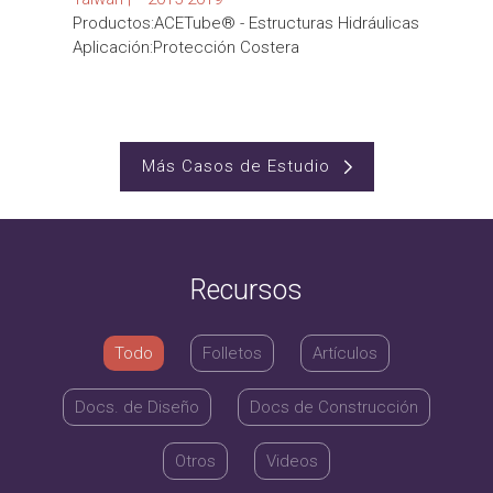
Productos:ACETube® - Estructuras Hidráulicas
Aplicación:Protección Costera
Más Casos de Estudio
Recursos
Todo
Folletos
Artículos
Docs. de Diseño
Docs de Construcción
Otros
Videos