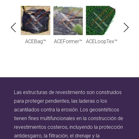
Tube® -
ACEBag™
ACEFormer™
ACELoopTex™
ACETex®
ucturas
áulicas
Las estructuras de revestimiento son construidos
para proteger pendientes, las laderas o los
acantilados contra la erosión. Los geosintéticos
tienen fines multifuncionales en la construcción de
revestimientos costeros, incluyendo la protección
antidesgarro, la filtración, el drenaje y la