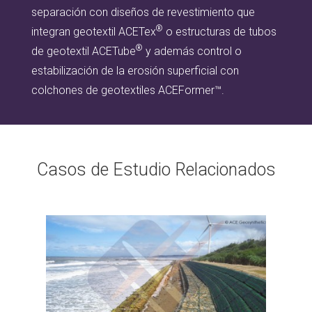
separación con diseños de revestimiento que
®
integran geotextil ACETex
o estructuras de tubos
®
de geotextil ACETube
y además control o
estabilización de la erosión superficial con
colchones de geotextiles ACEFormer™.
Casos de Estudio Relacionados