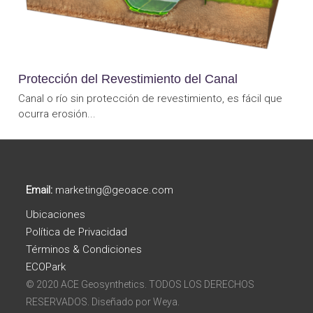
Protección del Revestimiento del Canal
Canal o río sin protección de revestimiento, es fácil que
ocurra erosión...
Email:
marketing@geoace.com
Ubicaciones
Política de Privacidad
Términos & Condiciones
ECOPark
© 2020 ACE Geosynthetics. TODOS LOS DERECHOS
RESERVADOS. Diseñado por
Weya.