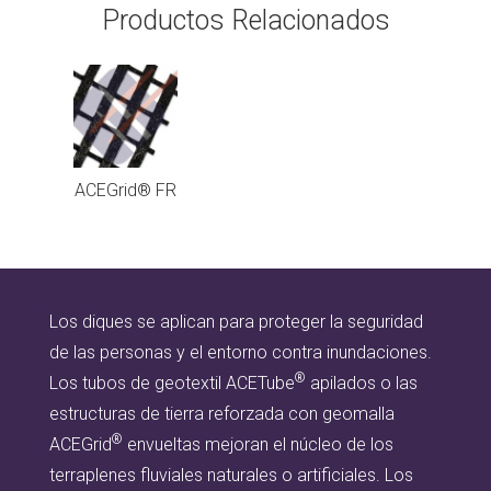
Productos Relacionados
ACEGrid® FR
Los diques se aplican para proteger la seguridad
de las personas y el entorno contra inundaciones.
®
Los tubos de geotextil ACETube
apilados o las
estructuras de tierra reforzada con geomalla
®
ACEGrid
envueltas mejoran el núcleo de los
terraplenes fluviales naturales o artificiales. Los