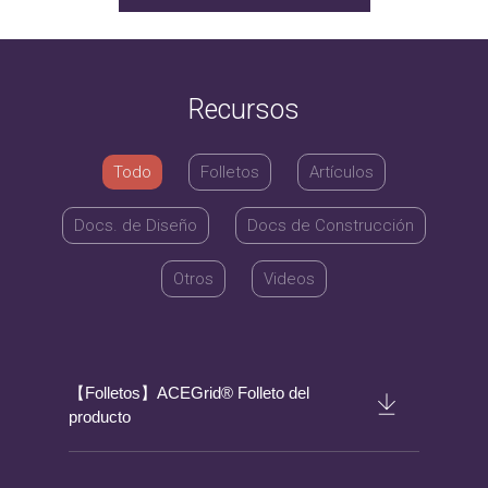
Recursos
Todo
Folletos
Artículos
Docs. de Diseño
Docs de Construcción
Otros
Videos
【Folletos】ACEGrid® Folleto del
producto