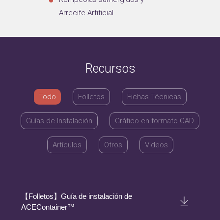
Arrecife Artificial
Recursos
Todo
Folletos
Fichas Técnicas
Guías de Instalación
Gráfico en formato CAD
Artículos
Otros
Videos
【Folletos】Guía de instalación de
ACEContainer™