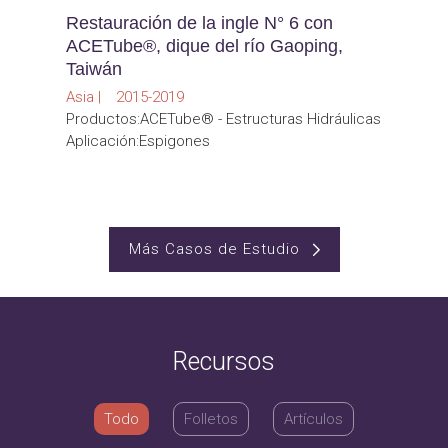
Restauración de la ingle N° 6 con
ACETube®, dique del río Gaoping,
Taiwán
Asia | 2015-2019
Productos:ACETube® - Estructuras Hidráulicas
Aplicación:Espigones
Más Casos de Estudio
Recursos
Todo
Folletos
Artículos