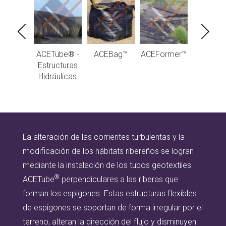
ETex®
ACETube® -
ACEBag™
ACEFormer™
ACETex®
NW
Estructuras
Hidráulicas
La alteración de las corrientes turbulentas y la
modificación de los hábitats ribereños se logran
mediante la instalación de los tubos geotextiles
®
ACETube
perpendiculares a las riberas que
forman los espigones. Estas estructuras flexibles
de espigones se soportan de forma irregular por el
terreno, alteran la dirección del flujo y disminuyen