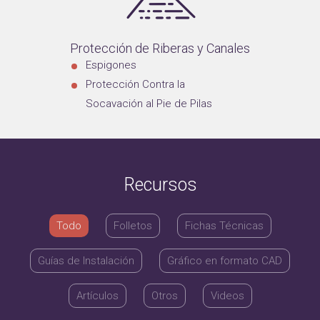
Protección de Riberas y Canales
Espigones
Protección Contra la
Socavación al Pie de Pilas
Recursos
Todo
Folletos
Fichas Técnicas
Guías de Instalación
Gráfico en formato CAD
Artículos
Otros
Videos