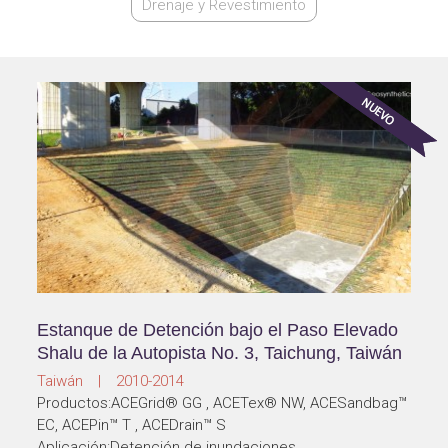
Drenaje y Revestimiento
Estanque de Detención bajo el Paso Elevado
Shalu de la Autopista No. 3, Taichung, Taiwán
Taiwán | 2010-2014
Productos:ACEGrid® GG , ACETex® NW, ACESandbag™
EC, ACEPin™ T , ACEDrain™ S
Aplicación:Detención de inundaciones