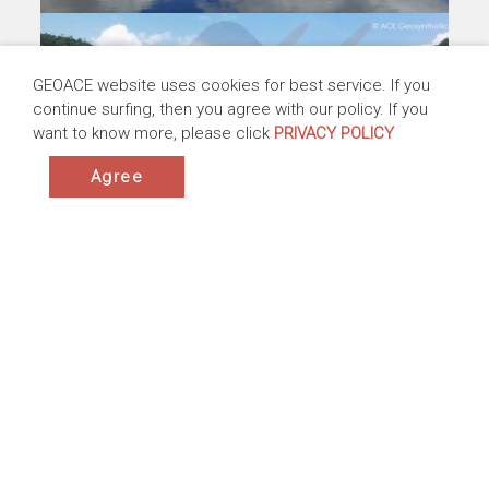
Capacidad de Mejora para el Tratamiento de
Lodo Industrial con ACETube®
GEOACE website uses cookies for best service. If you
continue surfing, then you agree with our policy. If you
Europa | 2010-2014
want to know more, please click
PRIVACY POLICY
Productos:ACETube® - Sistema de Deshidratación
Aplicación:Tratamiento de Lodo
Agree
Los Usos Multifuncionales de ACEBag™ para
Contención de Suelos Dragados y la
Construcción de Ataguía, Nantou, Taiwán
Asia | 2010-2014
Productos:ACEBag™
Aplicación:Dragado de Sedimento ,Diques