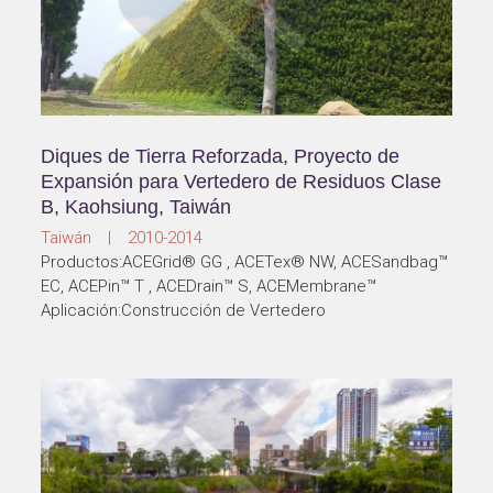
Diques de Tierra Reforzada, Proyecto de
Expansión para Vertedero de Residuos Clase
B, Kaohsiung, Taiwán
Taiwán | 2010-2014
Productos:ACEGrid® GG , ACETex® NW, ACESandbag™
EC, ACEPin™ T , ACEDrain™ S, ACEMembrane™
Aplicación:Construcción de Vertedero