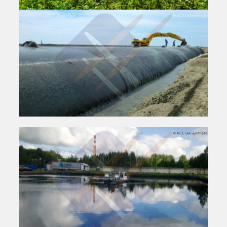
Estanque de detención con dique de suelo
reforzado para el río Fazi, Taichung, Taiwán
Taiwán | 2010-2014
Productos:ACEGrid® GG , ACESandbag™ EC, ACEPin™ T
Aplicación:Detención de inundaciones
Proyecto de Tratamiento de Deriva de Arena y
Recuperación de Tierras, Puerto Taichung,
Taichung, Taiwán
Taiwán | 2010-2014
Productos:ACETube® - Estructuras Hidráulicas
Aplicación:Dragado de Sedimento ,Ataguía