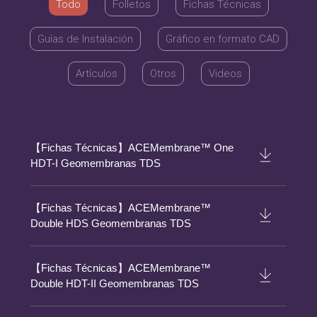
Todo
Folletos
Fichas Técnicas
Guías de Instalación
Gráfico en formato CAD
Artículos
Otros
Videos
【Fichas Técnicas】ACEMembrane™ One
HDT-I Geomembranas TDS
【Fichas Técnicas】ACEMembrane™
Double HDS Geomembranas TDS
【Fichas Técnicas】ACEMembrane™
Double HDT-II Geomembranas TDS