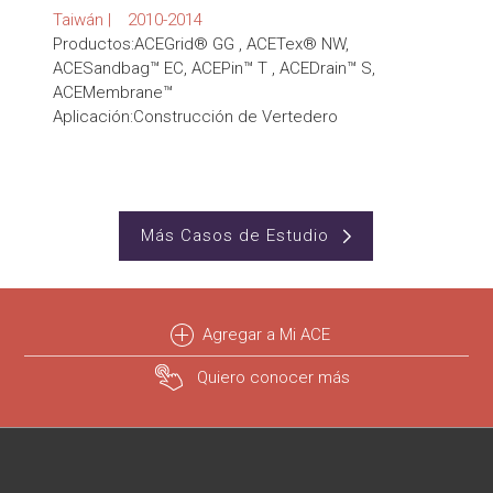
Taiwán | 2010-2014
Productos:ACEGrid® GG , ACETex® NW,
ACESandbag™ EC, ACEPin™ T , ACEDrain™ S,
ACEMembrane™
Aplicación:Construcción de Vertedero
Más Casos de Estudio
Agregar a Mi ACE
Quiero conocer más