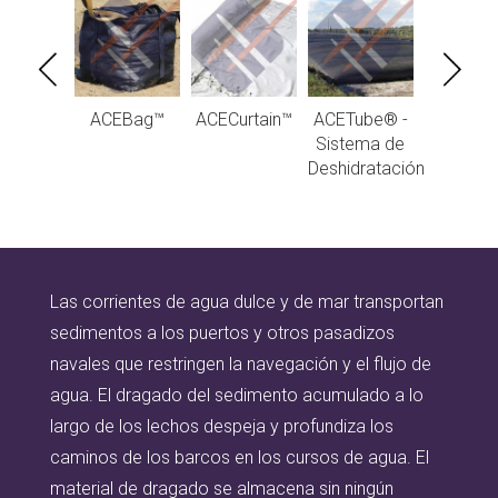
ontainer™
ACEBag™
ACECurtain™
ACETube® -
ACEConta
Sistema de
Deshidratación
Las corrientes de agua dulce y de mar transportan
sedimentos a los puertos y otros pasadizos
navales que restringen la navegación y el flujo de
agua. El dragado del sedimento acumulado a lo
largo de los lechos despeja y profundiza los
caminos de los barcos en los cursos de agua. El
material de dragado se almacena sin ningún