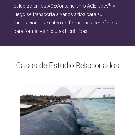
®
®
esfuerzo en los ACEContainers
o ACETubes
y
luego se transporta a varios sitios para su
eliminación o se utiliza de forma más beneficiosa
para formar estructuras hidráulicas.
Casos de Estudio Relacionados