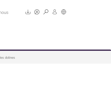
 nous
les dolines