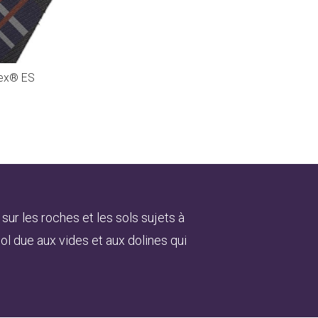
ex® ES
 sur les roches et les sols sujets à
ol due aux vides et aux dolines qui